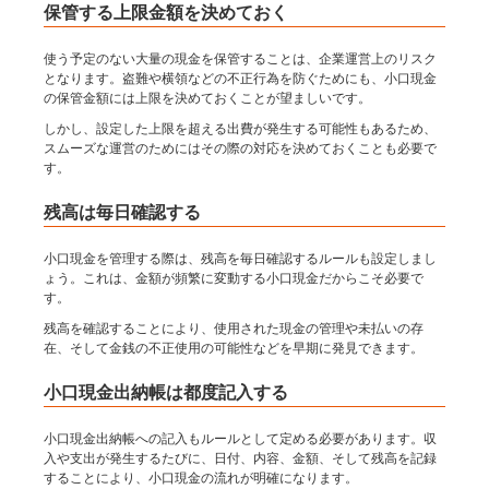
保管する上限金額を決めておく
使う予定のない大量の現金を保管することは、企業運営上のリスク
となります。盗難や横領などの不正行為を防ぐためにも、小口現金
の保管金額には上限を決めておくことが望ましいです。
しかし、設定した上限を超える出費が発生する可能性もあるため、
スムーズな運営のためにはその際の対応を決めておくことも必要で
す。
残高は毎日確認する
小口現金を管理する際は、残高を毎日確認するルールも設定しまし
ょう。これは、金額が頻繁に変動する小口現金だからこそ必要で
す。
残高を確認することにより、使用された現金の管理や未払いの存
在、そして金銭の不正使用の可能性などを早期に発見できます。
小口現金出納帳は都度記入する
小口現金出納帳への記入もルールとして定める必要があります。収
入や支出が発生するたびに、日付、内容、金額、そして残高を記録
することにより、小口現金の流れが明確になります。