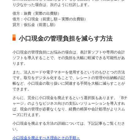
り少なかった場合は、次のように仕訳します。
借方：旅費（実際の出費額）
借方：小口現金（前渡し額 – 実際の出費額）
貸方：仮払金（前渡し額）
小口現金の管理負担を減らす方法
小口現金の管理負担にお悩みの場合は、表計算ソフトや専用の会計
ソフトを導入することで、その負担を大幅に軽減できる可能性があ
ります。
また、法人カードや電子マネーを使用するというのもひとつの方法
です。取引をデジタル化することで、レシートの管理や出納帳の記
帳など、小口現金の取り扱いに関連する手間を大幅に減らすことが
できます。
さらに、完全に小口現金を廃止するという選択肢もあります。「Bチ
ャージ」のようなビジネス向けの支払いソリューションを導入すれ
ば、現金の管理が必要なくなり、経費の精算や会計処理がよりスム
ーズに行えます。
小口現金を廃止する方法の詳細については、下記記事もご覧くださ
い。
小口現金を廃止すべき理由とその手順＞