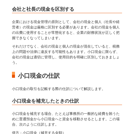
会社と社長の現金を区別する
企業における現金管理の原則として、会社の現金と個人（社長や経
営者）の現金は厳格に区別する必要があります。会社の現金を個人
の出費に使用することが常態化すると、企業の財務状況が正しく把
握できなくなってしまいます。
それだけでなく、会社の現金と個人の現金が混在していると、税務
上の問題や法律に違反する可能性もあります。小口現金に限らず、
会社の現金は適切に管理し、使用目的を明確に区別しておきましょ
う。
小口現金の仕訳
小口現金の取引を記帳する際の仕訳について解説します。
小口現金を補充したときの仕訳
小口現金を補充する場合、たとえば事務所の一般的な経費を賄うた
めに普通預金から小口現金へと資金を移動させるとします。この場
合、次のように仕訳します。
借方：小口現金（補充する金額）