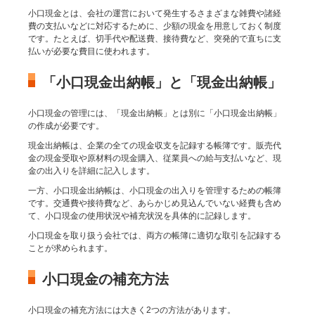
小口現金とは、会社の運営において発生するさまざまな雑費や諸経
費の支払いなどに対応するために、少額の現金を用意しておく制度
です。たとえば、切手代や配送費、接待費など、突発的で直ちに支
払いが必要な費目に使われます。
「小口現金出納帳」と「現金出納帳」
小口現金の管理には、「現金出納帳」とは別に「小口現金出納帳」
の作成が必要です。
現金出納帳は、企業の全ての現金収支を記録する帳簿です。販売代
金の現金受取や原材料の現金購入、従業員への給与支払いなど、現
金の出入りを詳細に記入します。
一方、小口現金出納帳は、小口現金の出入りを管理するための帳簿
です。交通費や接待費など、あらかじめ見込んでいない経費も含め
て、小口現金の使用状況や補充状況を具体的に記録します。
小口現金を取り扱う会社では、両方の帳簿に適切な取引を記録する
ことが求められます。
小口現金の補充方法
小口現金の補充方法には大きく2つの方法があります。