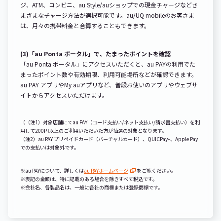
ジ、ATM、コンビニ、au Style/auショップでの現金チャージなどさ
まざまなチャージ方法が選択可能です。au/UQ mobileのお客さま
は、月々の携帯料金と合算することもできます。
(3)「au Ponta ポータル」で、たまったポイントを確認
「au Ponta ポータル」にアクセスいただくと、au PAYの利用でた
まったポイント数や有効期限、利用可能場所などが確認できます。
au PAY アプリやMy auアプリなど、普段お使いのアプリやウェブサ
イトからアクセスいただけます。
（（注1）対象店舗にてau PAY（コード支払い/ネット支払い/請求書支払い）を利
用して200円以上のご利用いただいた方が抽選の対象となります。
（注2）au PAY プリペイドカード（バーチャルカード）、QUICPay+、Apple Pay
での支払いは対象外です。
※au PAYについて、詳しくは
au PAYホームページ
をご覧ください。
※表記の金額は、特に記載のある場合を除きすべて税込です。
※会社名、各製品名は、一般に各社の商標または登録商標です。